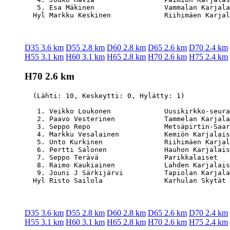
   5. Esa Mäkinen                 Vammalan Karjala
D35 3.6 km
D55 2.8 km
D60 2.8 km
D65 2.6 km
D70 2.4 km
H55 3.1 km
H60 3.1 km
H65 2.8 km
H70 2.6 km
H75 2.4 km
H70 2.6 km
  (Lähti: 10, Keskeytti: 0, Hylätty: 1)

   1. Veikko Loukonen             Uusikirkko-seura
   2. Paavo Vesterinen            Tammelan Karjala
   3. Seppo Repo                  Metsäpirtin-Saar
   4. Markku Vesalainen           Kemiön Karjalais
   5. Unto Kurkinen               Riihimäen Karjal
   6. Pertti Salonen              Hauhon Karjalais
   7. Seppo Terävä                Parikkalaiset   
   8. Raimo Kaukiainen            Lahden Karjalais
   9. Jouni J Särkijärvi          Tapiolan Karjala
D35 3.6 km
D55 2.8 km
D60 2.8 km
D65 2.6 km
D70 2.4 km
H55 3.1 km
H60 3.1 km
H65 2.8 km
H70 2.6 km
H75 2.4 km