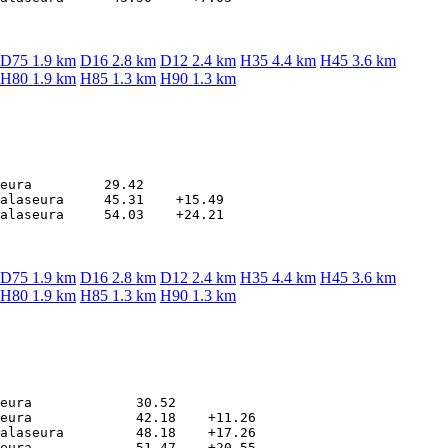
D75 1.9 km
D16 2.8 km
D12 2.4 km
H35 4.4 km
H45 3.6 km
H80 1.9 km
H85 1.3 km
H90 1.3 km
eura         29.42

alaseura     45.31    +15.49

D75 1.9 km
D16 2.8 km
D12 2.4 km
H35 4.4 km
H45 3.6 km
H80 1.9 km
H85 1.3 km
H90 1.3 km
eura             30.52

eura             42.18    +11.26

alaseura         48.18    +17.26

eura             51.47    +20.55
