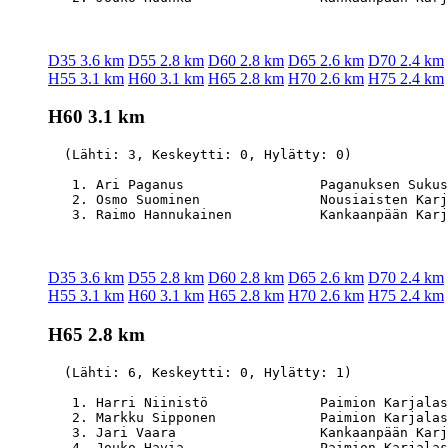
D35 3.6 km
D55 2.8 km
D60 2.8 km
D65 2.6 km
D70 2.4 km
H55 3.1 km
H60 3.1 km
H65 2.8 km
H70 2.6 km
H75 2.4 km
H60 3.1 km
  (Lähti: 3, Keskeytti: 0, Hylätty: 0)

   1. Ari Paganus                 Paganuksen Sukus
   2. Osmo Suominen               Nousiaisten Karj
D35 3.6 km
D55 2.8 km
D60 2.8 km
D65 2.6 km
D70 2.4 km
H55 3.1 km
H60 3.1 km
H65 2.8 km
H70 2.6 km
H75 2.4 km
H65 2.8 km
  (Lähti: 6, Keskeytti: 0, Hylätty: 1)

   1. Harri Niinistö              Paimion Karjalas
   2. Markku Sipponen             Paimion Karjalas
   3. Jari Vaara                  Kankaanpään Karj
   4. Jouko Havia                 Paimion Karjalas