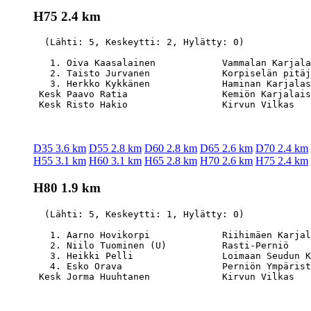
H75 2.4 km
  (Lähti: 5, Keskeytti: 2, Hylätty: 0)

   1. Oiva Kaasalainen            Vammalan Karjala
   2. Taisto Jurvanen             Korpiselän pitäj
   3. Herkko Kykkänen             Haminan Karjalas
 Kesk Paavo Ratia                 Kemiön Karjalais
D35 3.6 km
D55 2.8 km
D60 2.8 km
D65 2.6 km
D70 2.4 km
H55 3.1 km
H60 3.1 km
H65 2.8 km
H70 2.6 km
H75 2.4 km
H80 1.9 km
  (Lähti: 5, Keskeytti: 1, Hylätty: 0)

   1. Aarno Hovikorpi             Riihimäen Karjal
   2. Niilo Tuominen (U)          Rasti-Perniö    
   3. Heikki Pelli                Loimaan Seudun K
   4. Esko Orava                  Perniön Ympärist