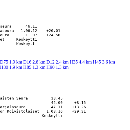
seura      46.11

äseura   1.06.12    +20.01

eura     1.11.07    +24.56

et     Keskeytti

D75 1.9 km
D16 2.8 km
D12 2.4 km
H35 4.4 km
H45 3.6 km
H80 1.9 km
H85 1.3 km
H90 1.3 km
aisten Seura          33.45

                      42.00     +8.15

arjalaseura           47.11    +13.26

ön Koivistolaiset   1.03.16    +29.31
