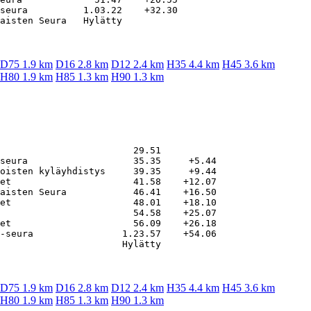
seura          1.03.22    +32.30

D75 1.9 km
D16 2.8 km
D12 2.4 km
H35 4.4 km
H45 3.6 km
H80 1.9 km
H85 1.3 km
H90 1.3 km
                        29.51

seura                   35.35     +5.44

oisten kyläyhdistys     39.35     +9.44

et                      41.58    +12.07

aisten Seura            46.41    +16.50

et                      48.01    +18.10

                        54.58    +25.07

et                      56.09    +26.18

-seura                1.23.57    +54.06

D75 1.9 km
D16 2.8 km
D12 2.4 km
H35 4.4 km
H45 3.6 km
H80 1.9 km
H85 1.3 km
H90 1.3 km